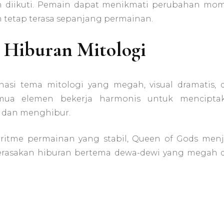
dah diikuti. Pemain dapat menikmati perubahan mo
 tetap terasa sepanjang permainan.
 Hiburan Mitologi
si tema mitologi yang megah, visual dramatis, 
mua elemen bekerja harmonis untuk mencipta
, dan menghibur.
n ritme permainan yang stabil, Queen of Gods menj
merasakan hiburan bertema dewa-dewi yang megah 