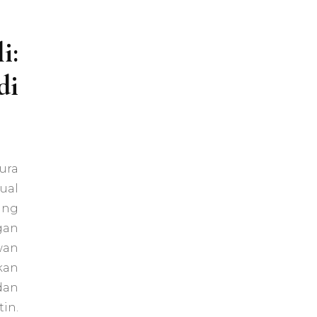
i:
di
ura
ual
ung
gan
wan
kan
dan
in.