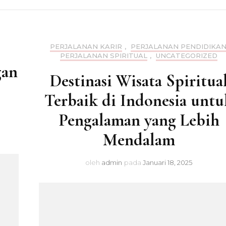
PERJALANAN KARIR
,
PERJALANAN PENDIDIKA
PERJALANAN SPIRITUAL
,
UNCATEGORIZED
gan
Destinasi Wisata Spiritua
Terbaik di Indonesia untu
Pengalaman yang Lebih
Mendalam
oleh
admin
pada
Januari 18, 2025