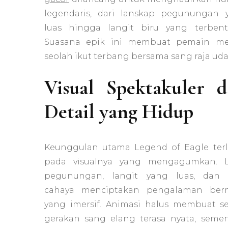
legendaris, dari lanskap pegunungan 
luas hingga langit biru yang terbent
Suasana epik ini membuat pemain me
seolah ikut terbang bersama sang raja uda
Visual Spektakuler 
Detail yang Hidup
Keunggulan utama Legend of Eagle terl
pada visualnya yang mengagumkan. L
pegunungan, langit yang luas, dan 
cahaya menciptakan pengalaman ber
yang imersif. Animasi halus membuat se
gerakan sang elang terasa nyata, semen