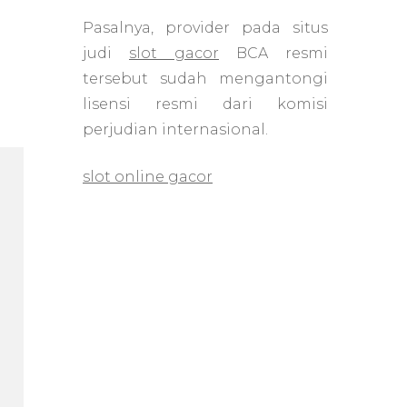
Pasalnya, provider pada situs
judi
slot gacor
BCA resmi
tersebut sudah mengantongi
lisensi resmi dari komisi
perjudian internasional.
slot online gacor