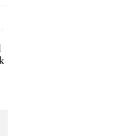
N
,
l
k